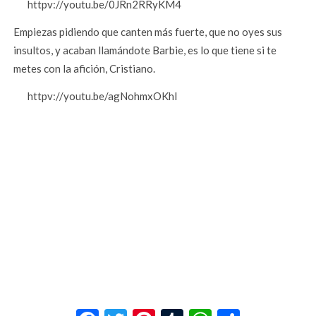
httpv://youtu.be/0JRn2RRyKM4
Empiezas pidiendo que canten más fuerte, que no oyes sus
insultos, y acaban llamándote Barbie, es lo que tiene si te
metes con la afición, Cristiano.
httpv://youtu.be/agNohmxOKhI
Facebook
Twitter
Pinterest
Tumblr
WhatsApp
Compar