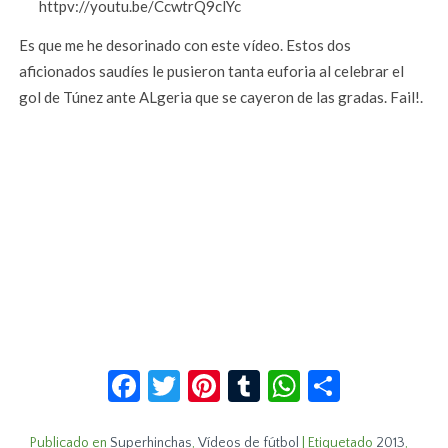
httpv://youtu.be/CcwtrQ9clYc
Es que me he desorinado con este vídeo. Estos dos
aficionados saudíes le pusieron tanta euforia al celebrar el
gol de Túnez ante ALgeria que se cayeron de las gradas. Fail!.
Facebook
Twitter
Pinterest
Tumblr
WhatsApp
Compar
Publicado en
Superhinchas
,
Vídeos de fútbol
|
Etiquetado
2013
,