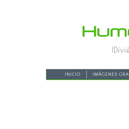
¡Div
INICIO
IMÁGENES GRA