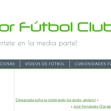
iértete en la media parte!
CIOSAS
VÍDEOS DE FÚTBOL
CURIOSIDADES F
Demasiada euforia celebrando los goles, amigos!
»
«
José Fernández (Zarago