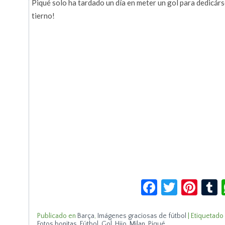
Piqué solo ha tardado un día en meter un gol para dedicárs
tierno!
Facebook
Twitte
Pin
Publicado en
Barça
,
Imágenes graciosas de fútbol
|
Etiquetado
Fotos bonitas
,
Fútbol
,
Gol
,
Hijo
,
Milan
,
Piqué