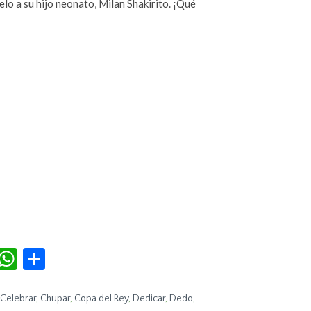
elo a su hijo neonato, Milan Shakirito. ¡Qué
r
terest
Tumblr
WhatsApp
Compartir
Celebrar
,
Chupar
,
Copa del Rey
,
Dedicar
,
Dedo
,