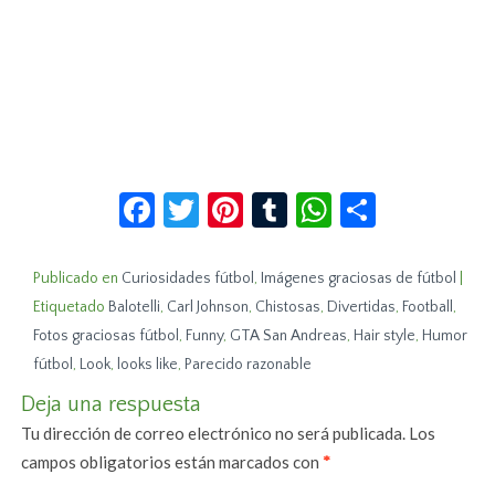
Facebook
Twitter
Pinterest
Tumblr
WhatsApp
Compar
Publicado en
Curiosidades fútbol
,
Imágenes graciosas de fútbol
|
Etiquetado
Balotelli
,
Carl Johnson
,
Chistosas
,
Divertidas
,
Football
,
Fotos graciosas fútbol
,
Funny
,
GTA San Andreas
,
Hair style
,
Humor
fútbol
,
Look
,
looks like
,
Parecido razonable
Deja una respuesta
Tu dirección de correo electrónico no será publicada.
Los
campos obligatorios están marcados con
*