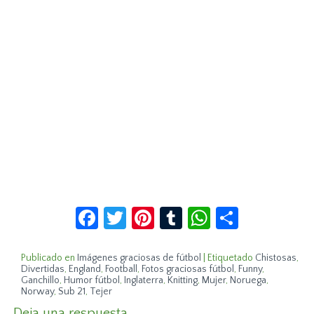
Facebook
Twitter
Pinterest
Tumblr
WhatsApp
Compar
Publicado en
Imágenes graciosas de fútbol
|
Etiquetado
Chistosas
,
Divertidas
,
England
,
Football
,
Fotos graciosas fútbol
,
Funny
,
Ganchillo
,
Humor fútbol
,
Inglaterra
,
Knitting
,
Mujer
,
Noruega
,
Norway
,
Sub 21
,
Tejer
Deja una respuesta