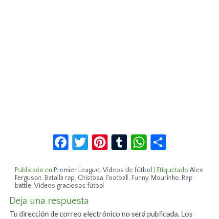
Facebook
Twitter
Pinterest
Tumblr
WhatsApp
Compar
Publicado en
Premier League
,
Vídeos de fútbol
|
Etiquetado
Alex
Ferguson
,
Batalla rap
,
Chistosa
,
Football
,
Funny
,
Mourinho
,
Rap
battle
,
Vídeos graciosos fútbol
Deja una respuesta
Tu dirección de correo electrónico no será publicada.
Los