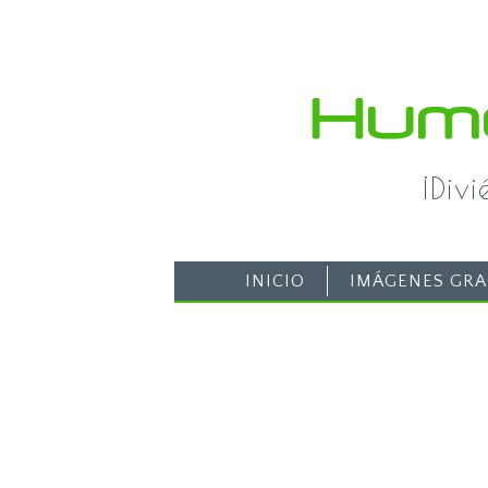
¡Div
INICIO
IMÁGENES GRA