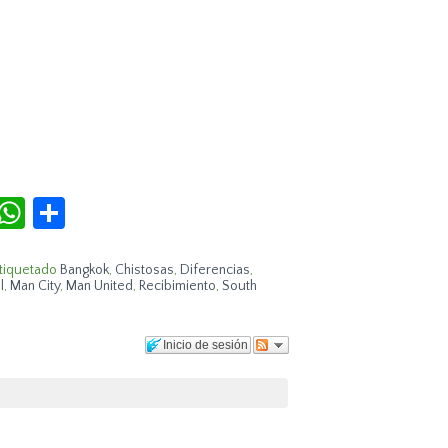
r
terest
Tumblr
WhatsApp
Compartir
tiquetado
Bangkok
,
Chistosas
,
Diferencias
,
l
,
Man City
,
Man United
,
Recibimiento
,
South
Inicio de sesión