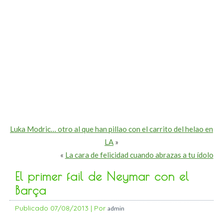
Luka Modric… otro al que han pillao con el carrito del helao en
LA
»
«
La cara de felicidad cuando abrazas a tu ídolo
El primer fail de Neymar con el
Barça
Publicado
07/08/2013
|
Por
admin