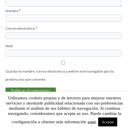
Nombre
*
Correo electrónico
*
Web
Guarda mi nombre, correo electrónico y web en este navegador para la
próxima vez que comente.
Utilizamos cookies propias y de terceros para mejorar nuestros
servicios y mostrarle publicidad relacionada con sus preferencias
mediante el análisis de sus hábitos de navegación. Si continua
Sobre Humor Fútbol Club | Aviso legal |
Contacto
navegando, consideramos que acepta su uso. Puede cambiar la
configuración u obtener más información
aquí
.
Aceptar
Humor Fútbol Club © 2015. Todos los derechos reservados