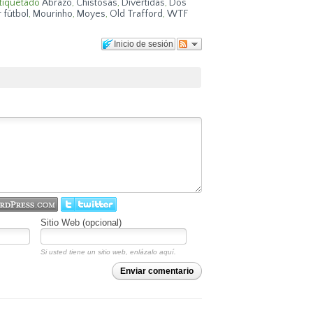
tiquetado
Abrazo
,
Chistosas
,
Divertidas
,
Dos
 fútbol
,
Mourinho
,
Moyes
,
Old Trafford
,
WTF
Inicio de sesión
Sitio Web (opcional)
Si usted tiene un sitio web, enlázalo aquí.
Enviar comentario