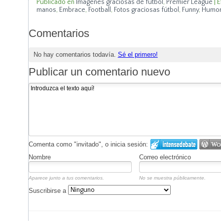
Publicado en
Imágenes graciosas de fútbol
,
Premier League
|
E
manos
,
Embrace
,
Football
,
Fotos graciosas fútbol
,
Funny
,
Humor
Comentarios
No hay comentarios todavía.
Sé el primero!
Publicar un comentario nuevo
Comenta como "invitado", o inicia sesión:
Nombre
Correo electrónico
Aparece junto a tus comentarios.
No se muestra públicamente.
Suscribirse a