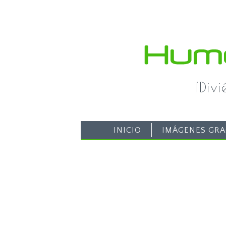
¡Div
INICIO
IMÁGENES GRA