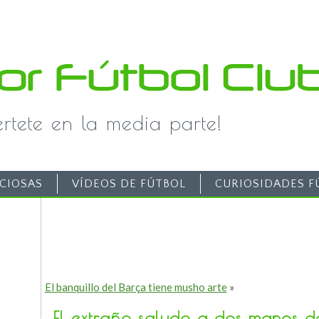
iértete en la media parte!
CIOSAS
VÍDEOS DE FÚTBOL
CURIOSIDADES F
El banquillo del Barça tiene musho arte
»
El extraño saludo a dos manos 