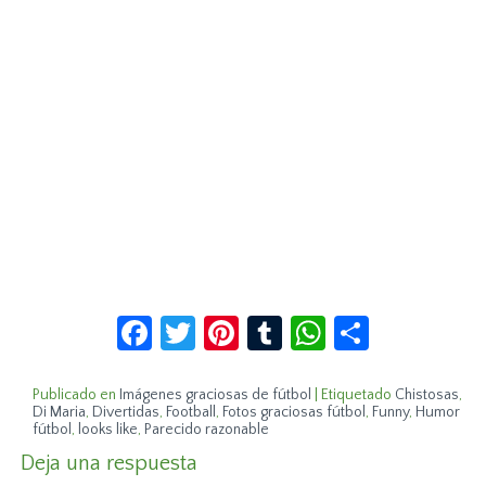
Facebook
Twitter
Pinterest
Tumblr
WhatsApp
Compar
Publicado en
Imágenes graciosas de fútbol
|
Etiquetado
Chistosas
,
Di Maria
,
Divertidas
,
Football
,
Fotos graciosas fútbol
,
Funny
,
Humor
fútbol
,
looks like
,
Parecido razonable
Deja una respuesta