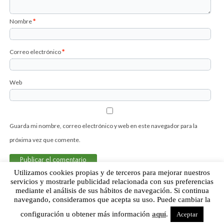
Nombre
*
Correo electrónico
*
Web
Guarda mi nombre, correo electrónico y web en este navegador para la
próxima vez que comente.
Utilizamos cookies propias y de terceros para mejorar nuestros
servicios y mostrarle publicidad relacionada con sus preferencias
mediante el análisis de sus hábitos de navegación. Si continua
Sobre Humor Fútbol Club | Aviso legal |
Contacto
navegando, consideramos que acepta su uso. Puede cambiar la
configuración u obtener más información
aquí
.
Aceptar
Humor Fútbol Club © 2015. Todos los derechos reservados