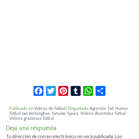
Facebook
Twitter
Pinterest
Tumblr
WhatsApp
Compar
Publicado en
Vídeos de fútbol
|
Etiquetado
Agresión
,
Fail
,
Humor
fútbol
,
Jan Vertonghen
,
Simular
,
Spurs
,
Vídeos divertidos fútbol
,
Vídeos graciosos fútbol
Deja una respuesta
Tu dirección de correo electrónico no será publicada.
Los