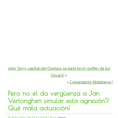
John Terry, capitán del Chelsea, se mete en el «selfie» de los
Oscars!
»
«
Comandante Abdebayor!
Pero no el da vergüenza a Jan
Vertonghen simular esta agresión?
Qué mala actuación!
Publicado
28/02/2014
|
Por
admin