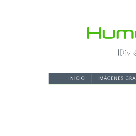
¡Div
INICIO
IMÁGENES GRA