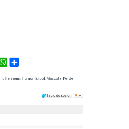
r
terest
Tumblr
WhatsApp
Compartir
Hoffenheim
,
Humor fútbol
,
Mascota
,
Perder
,
Inicio de sesión