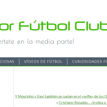
iértete en la media parte!
CIOSAS
VÍDEOS DE FÚTBOL
CURIOSIDADES F
Y Mourinho y Xavi también se cuelan en el «selfie» de los 
«
Cristiano Ronaldo… ¿trollea o