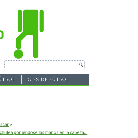
ÚTBOL
GIFS DE FÚTBOL
Oscar
»
 chulea poniéndose las manos en la cabeza…