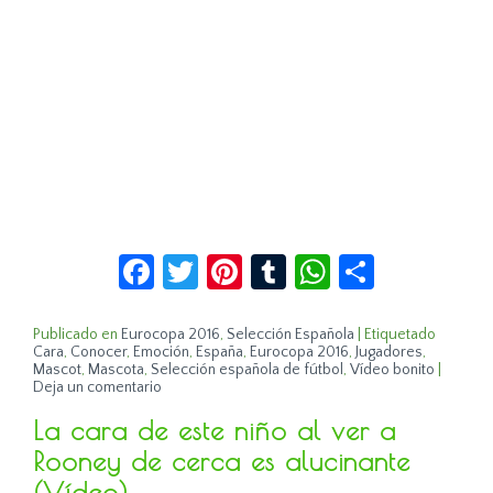
Facebook
Twitter
Pinterest
Tumblr
WhatsApp
Compar
Publicado en
Eurocopa 2016
,
Selección Española
|
Etiquetado
Cara
,
Conocer
,
Emoción
,
España
,
Eurocopa 2016
,
Jugadores
,
Mascot
,
Mascota
,
Selección española de fútbol
,
Vídeo bonito
|
Deja un comentario
La cara de este niño al ver a
Rooney de cerca es alucinante
(Vídeo)