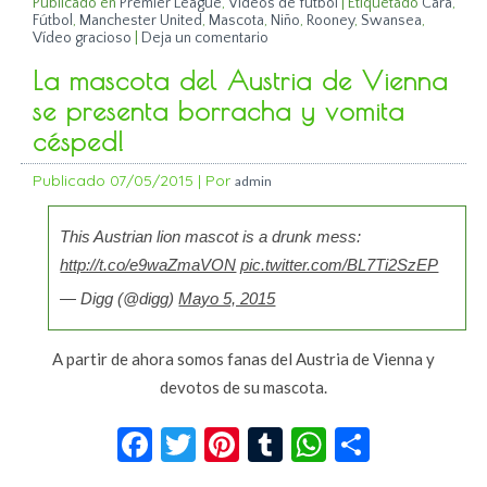
Publicado en
Premier League
,
Vídeos de fútbol
|
Etiquetado
Cara
,
Fútbol
,
Manchester United
,
Mascota
,
Niño
,
Rooney
,
Swansea
,
Vídeo gracioso
|
Deja un comentario
La mascota del Austria de Vienna
se presenta borracha y vomita
césped!
Publicado
07/05/2015
|
Por
admin
This Austrian lion mascot is a drunk mess:
http://t.co/e9waZmaVON
pic.twitter.com/BL7Ti2SzEP
— Digg (@digg)
Mayo 5, 2015
A partir de ahora somos fanas del Austria de Vienna y
devotos de su mascota.
Facebook
Twitter
Pinterest
Tumblr
WhatsApp
Compar