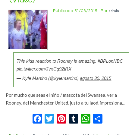
Publicado
31/08/2015
|
Por
admin
This kids reaction to Rooney is amazing.
#BPLonNBC
pic.twitter.com/JvxCg92tRX
— Kyle Martino (@kylemartino)
agosto 30, 2015
Por mucho que seas el niño / mascota del Swansea, ver a
Rooney, del Manchester United, justo a tu laod, impresiona…
Facebook
Twitter
Pinterest
Tumblr
WhatsApp
Compar