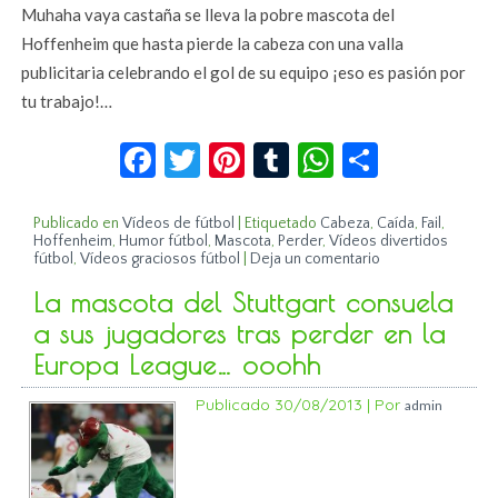
Muhaha vaya castaña se lleva la pobre mascota del
Hoffenheim que hasta pierde la cabeza con una valla
publicitaria celebrando el gol de su equipo ¡eso es pasión por
tu trabajo!…
Facebook
Twitter
Pinterest
Tumblr
WhatsApp
Compar
Publicado en
Vídeos de fútbol
|
Etiquetado
Cabeza
,
Caída
,
Fail
,
Hoffenheim
,
Humor fútbol
,
Mascota
,
Perder
,
Vídeos divertidos
fútbol
,
Vídeos graciosos fútbol
|
Deja un comentario
La mascota del Stuttgart consuela
a sus jugadores tras perder en la
Europa League… ooohh
Publicado
30/08/2013
|
Por
admin