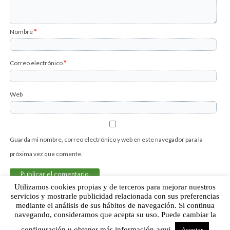
Nombre
*
Correo electrónico
*
Web
Guarda mi nombre, correo electrónico y web en este navegador para la
próxima vez que comente.
Utilizamos cookies propias y de terceros para mejorar nuestros
servicios y mostrarle publicidad relacionada con sus preferencias
mediante el análisis de sus hábitos de navegación. Si continua
Sobre Humor Fútbol Club | Aviso legal |
Contacto
navegando, consideramos que acepta su uso. Puede cambiar la
configuración u obtener más información
aquí
.
Aceptar