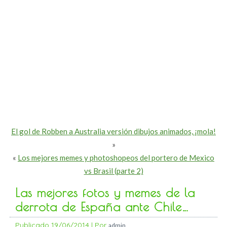
El gol de Robben a Australia versión dibujos animados, ¡mola!
»
«
Los mejores memes y photoshopeos del portero de Mexico
vs Brasil (parte 2)
Las mejores fotos y memes de la
derrota de España ante Chile…
Publicado
19/06/2014
|
Por
admin