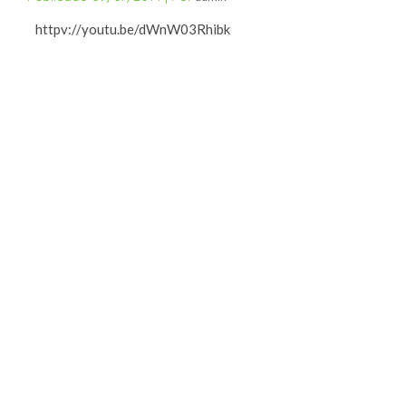
httpv://youtu.be/dWnW03Rhibk