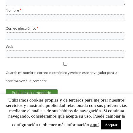
Nombre
*
Correo electrónico
*
Web
Guarda mi nombre, correo electrónico y web en este navegador para la
próxima vez que comente.
Utilizamos cookies propias y de terceros para mejorar nuestros
servicios y mostrarle publicidad relacionada con sus preferencias
mediante el análisis de sus hábitos de navegación. Si continua
Sobre Humor Fútbol Club | Aviso legal |
Contacto
navegando, consideramos que acepta su uso. Puede cambiar la
configuración u obtener más información
aquí
.
Aceptar
Humor Fútbol Club © 2015. Todos los derechos reservados