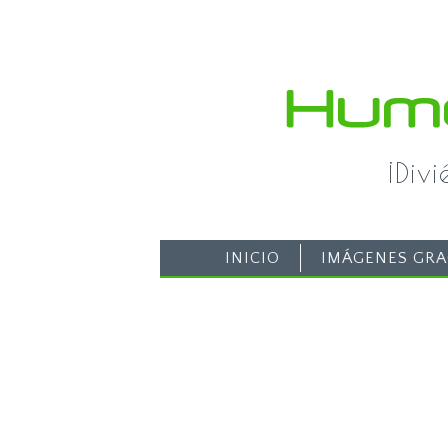
¡Div
INICIO
IMÁGENES GRA