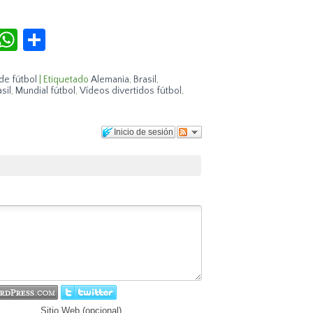
r
terest
Tumblr
WhatsApp
Compartir
de fútbol
|
Etiquetado
Alemania
,
Brasil
,
sil
,
Mundial fútbol
,
Vídeos divertidos fútbol
,
Inicio de sesión
Sitio Web (opcional)