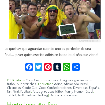
Lo que hay que aguantar cuando uno es perdedor de una
final… ¡a ver quién escribe adiós en la tablet el año que viene!
Facebook
Twitter
Pinterest
Tumblr
WhatsApp
Compar
Publicado en
Copa Confederaciones
,
Imágenes graciosas de
fútbol
,
Superhinchas
|
Etiquetado
Adios
,
Aficionado
,
Brasil
,
Chistosas
,
Confe Cup
,
Copa Confederaciones
,
Divertidas
,
España
,
Fan
,
Final
,
Football
,
Fotos graciosas fútbol
,
Funny
,
Humor fútbol
,
Tablet
,
Troll
,
Trollear
,
Trolling
|
Deja un comentario
Hasta lueguito, Pep