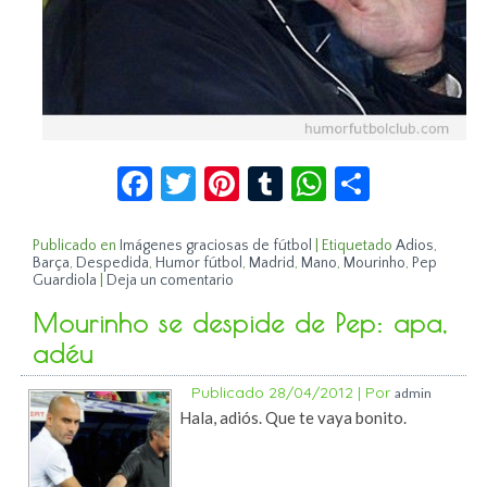
Facebook
Twitter
Pinterest
Tumblr
WhatsApp
Compar
Publicado en
Imágenes graciosas de fútbol
|
Etiquetado
Adios
,
Barça
,
Despedida
,
Humor fútbol
,
Madrid
,
Mano
,
Mourinho
,
Pep
Guardiola
|
Deja un comentario
Mourinho se despide de Pep: apa,
adéu
Publicado
28/04/2012
|
Por
admin
Hala, adiós. Que te vaya bonito.