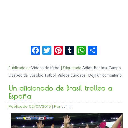
Facebook
Twitter
Pinterest
Tumblr
WhatsApp
Compar
Publicado en
Vídeos de fútbol
|
Etiquetado
Adios
,
Benfica
,
Campo
,
Despedida
,
Eusebio
,
Fútbol
,
Vídeos curiosos
|
Deja un comentario
Un aficionado de Brasil trollea a
España
Publicado
02/07/2013
|
Por
admin