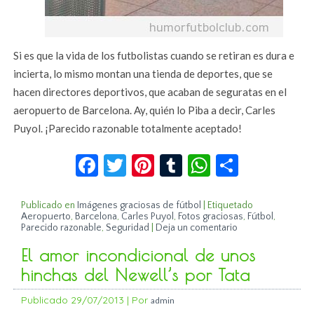
Si es que la vida de los futbolistas cuando se retiran es dura e
incierta, lo mismo montan una tienda de deportes, que se
hacen directores deportivos, que acaban de seguratas en el
aeropuerto de Barcelona. Ay, quién lo Piba a decir, Carles
Puyol. ¡Parecido razonable totalmente aceptado!
Facebook
Twitter
Pinterest
Tumblr
WhatsApp
Compar
Publicado en
Imágenes graciosas de fútbol
|
Etiquetado
Aeropuerto
,
Barcelona
,
Carles Puyol
,
Fotos graciosas
,
Fútbol
,
Parecido razonable
,
Seguridad
|
Deja un comentario
El amor incondicional de unos
hinchas del Newell’s por Tata
Publicado
29/07/2013
|
Por
admin