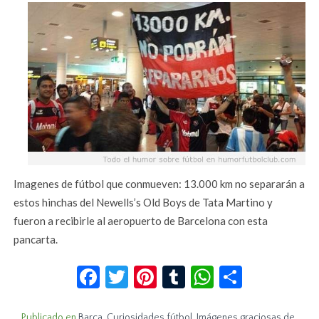
Imagenes de fútbol que conmueven: 13.000 km no separarán a
estos hinchas del Newells’s Old Boys de Tata Martino y
fueron a recibirle al aeropuerto de Barcelona con esta
pancarta.
Facebook
Twitter
Pinterest
Tumblr
WhatsApp
Compar
Publicado en
Barça
,
Curiosidades fútbol
,
Imágenes graciosas de