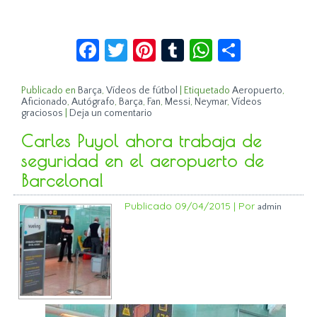
Facebook
Twitter
Pinterest
Tumblr
WhatsApp
Compar
Publicado en
Barça
,
Vídeos de fútbol
|
Etiquetado
Aeropuerto
,
Aficionado
,
Autógrafo
,
Barça
,
Fan
,
Messi
,
Neymar
,
Vídeos
graciosos
|
Deja un comentario
Carles Puyol ahora trabaja de
seguridad en el aeropuerto de
Barcelona!
Publicado
09/04/2015
|
Por
admin