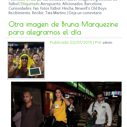
fútbol
|
Etiquetado
Aeropuerto
,
Aficionados
,
Barcelona
,
Curiosidades
,
Fan
,
Fotos fútbol
,
Hincha
,
Newell's Old Boys
,
Recibimiento
,
Recibir
,
Tata Martino
|
Deja un comentario
Otra imagen de Bruna Marquezine
para alegrarnos el día
Publicado
02/07/2013
|
Por
admin