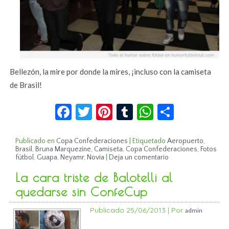
Bellezón, la mire por donde la mires, ¡incluso con la camiseta
de Brasil!
Facebook
Twitter
Pinterest
Tumblr
WhatsApp
Compar
Publicado en
Copa Confederaciones
|
Etiquetado
Aeropuerto
,
Brasil
,
Bruna Marquezine
,
Camiseta
,
Copa Confederaciones
,
Fotos
fútbol
,
Guapa
,
Neyamr
,
Novia
|
Deja un comentario
La cara triste de Balotelli al
quedarse sin ConfeCup
Publicado
25/06/2013
|
Por
admin