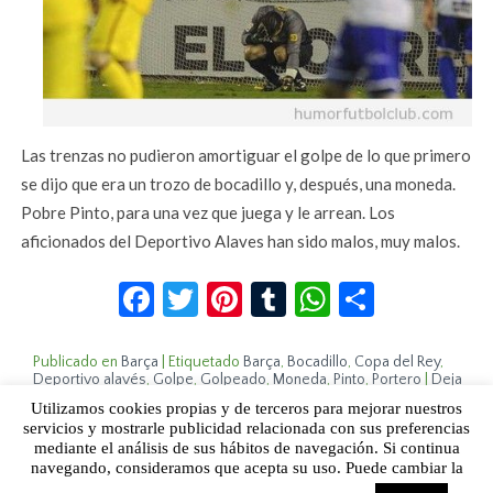
Las trenzas no pudieron amortiguar el golpe de lo que primero
se dijo que era un trozo de bocadillo y, después, una moneda.
Pobre Pinto, para una vez que juega y le arrean. Los
aficionados del Deportivo Alaves han sido malos, muy malos.
Facebook
Twitter
Pinterest
Tumblr
WhatsApp
Compar
Publicado en
Barça
|
Etiquetado
Barça
,
Bocadillo
,
Copa del Rey
,
Deportivo alavés
,
Golpe
,
Golpeado
,
Moneda
,
Pinto
,
Portero
|
Deja
un comentario
Utilizamos cookies propias y de terceros para mejorar nuestros
servicios y mostrarle publicidad relacionada con sus preferencias
mediante el análisis de sus hábitos de navegación. Si continua
Sobre Humor Fútbol Club | Aviso legal |
Contacto
navegando, consideramos que acepta su uso. Puede cambiar la