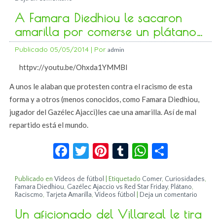
A Famara Diedhiou le sacaron
amarilla por comerse un plátano…
Publicado
05/05/2014
|
Por
admin
httpv://youtu.be/Ohxda1YMMBI
A unos le alaban que protesten contra el racismo de esta
forma y a otros (menos conocidos, como Famara Diedhiou,
jugador del Gazélec Ajacci)les cae una amarilla. Así de mal
repartido está el mundo.
Facebook
Twitter
Pinterest
Tumblr
WhatsApp
Compar
Publicado en
Vídeos de fútbol
|
Etiquetado
Comer
,
Curiosidades
,
Famara Diedhiou
,
Gazélec Ajaccio vs Red Star Friday
,
Plátano
,
Raciscmo
,
Tarjeta Amarilla
,
Vídeos fútbol
|
Deja un comentario
Un aficionado del Villareal le tira