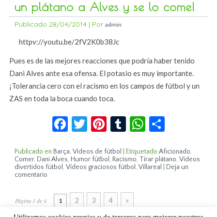
un plátano a Alves y se lo come!
Publicado
28/04/2014
|
Por
admin
httpv://youtu.be/2fV2K0b38Jc
Pues es de las mejores reacciones que podría haber tenido
Dani Alves ante esa ofensa. El potasio es muy importante.
¡Tolerancia cero con el racismo en los campos de fútbol y un
ZAS en toda la boca cuando toca.
Facebook
Twitter
Pinterest
Tumblr
WhatsApp
Compar
Publicado en
Barça
,
Vídeos de fútbol
|
Etiquetado
Aficionado
,
Comer
,
Dani Alves
,
Humor fútbol
,
Racismo
,
Tirar plátano
,
Vídeos
divertidos fútbol
,
Vídeos graciosos fútbol
,
Villareal
|
Deja un
comentario
2
3
4
»
Página 1 de 4
1
Utilizamos cookies propias y de terceros para mejorar nuestros