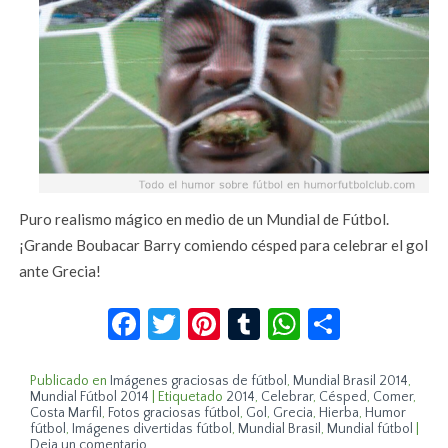
Puro realismo mágico en medio de un Mundial de Fútbol.
¡Grande Boubacar Barry comiendo césped para celebrar el gol
ante Grecia!
Facebook
Twitter
Pinterest
Tumblr
WhatsApp
Compar
Publicado en
Imágenes graciosas de fútbol
,
Mundial Brasil 2014
,
Mundial Fútbol 2014
|
Etiquetado
2014
,
Celebrar
,
Césped
,
Comer
,
Costa Marfil
,
Fotos graciosas fútbol
,
Gol
,
Grecia
,
Hierba
,
Humor
fútbol
,
Imágenes divertidas fútbol
,
Mundial Brasil
,
Mundial fútbol
|
Deja un comentario