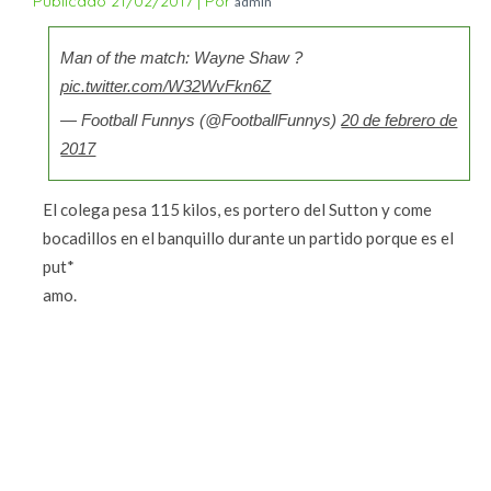
Publicado
21/02/2017
|
Por
admin
Man of the match: Wayne Shaw ?
pic.twitter.com/W32WvFkn6Z
— Football Funnys (@FootballFunnys)
20 de febrero de
2017
El colega pesa 115 kilos, es portero del Sutton y come
bocadillos en el banquillo durante un partido porque es el
put*
amo.