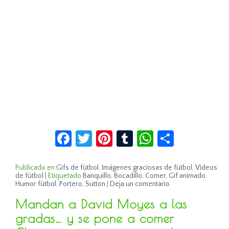
Facebook
Twitter
Pinterest
Tumblr
WhatsApp
Compar
Publicado en
Gifs de fútbol
,
Imágenes graciosas de fútbol
,
Vídeos
de fútbol
|
Etiquetado
Banquillo
,
Bocadillo
,
Comer
,
Gif animado
,
Humor fútbol
,
Portero
,
Sutton
|
Deja un comentario
Mandan a David Moyes a las
gradas… y se pone a comer