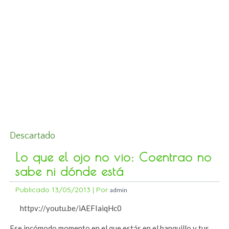
Descartado
Lo que el ojo no vio: Coentrao no
sabe ni dónde está
Publicado
13/05/2013
|
Por
admin
httpv://youtu.be/iAEFIaiqHc0
Ese incómodo momento en el que estás en el banquillo y tus