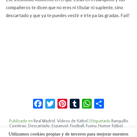
compañeros te dicen que no eres ni titular ni suplente, sino
descartado y que ya te puedes vestir e irte pa las gradas. Fail!
Facebook
Twitter
Pinterest
Tumblr
WhatsApp
Compar
Publicado en
Real Madrid
,
Vídeos de fútbol
|
Etiquetado
Banquillo
,
Coentrao
,
Descartado
,
Espanyol
,
Football
,
Funny
,
Humor fútbol
,
Real Madrid
,
Vídeos graciosos
,
WTF
|
Deja un comentario
Utilizamos cookies propias y de terceros para mejorar nuestros