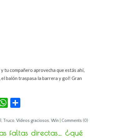
a y tu compañero aprovecha que estás ahí,
el balón traspasa la barrera y gol! Gran
r
terest
Tumblr
WhatsApp
Compartir
l
,
Truco
,
Vídeos graciosos
,
Win
|
Comments (0)
s faltas directas… ¿qué