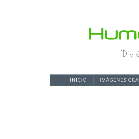
¡Div
INICIO
IMÁGENES GRA