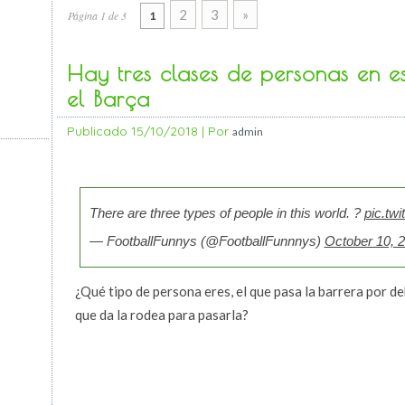
2
3
»
Página 1 de 3
1
Hay tres clases de personas en 
el Barça
Publicado
15/10/2018
|
Por
admin
There are three types of people in this world. ?
pic.t
— FootballFunnys (@FootballFunnnys)
October 10, 
¿Qué tipo de persona eres, el que pasa la barrera por de
que da la rodea para pasarla?