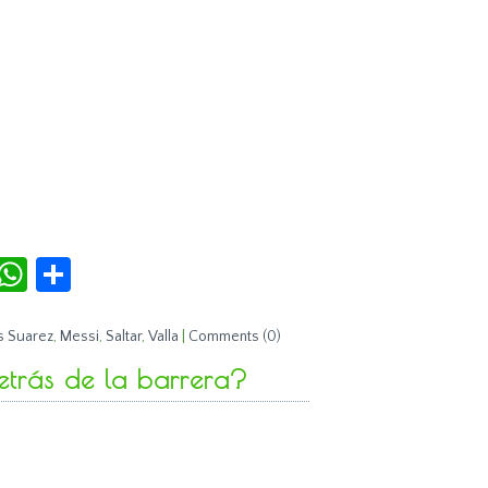
r
terest
Tumblr
WhatsApp
Compartir
s Suarez
,
Messi
,
Saltar
,
Valla
|
Comments (0)
etrás de la barrera?