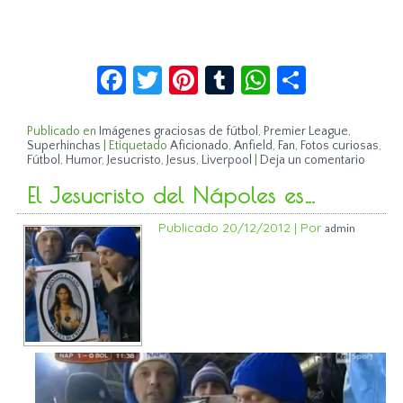
Facebook
Twitter
Pinterest
Tumblr
WhatsApp
Compar
Publicado en
Imágenes graciosas de fútbol
,
Premier League
,
Superhinchas
|
Etiquetado
Aficionado
,
Anfield
,
Fan
,
Fotos curiosas
,
Fútbol
,
Humor
,
Jesucristo
,
Jesus
,
Liverpool
|
Deja un comentario
El Jesucristo del Nápoles es…
Publicado
20/12/2012
|
Por
admin