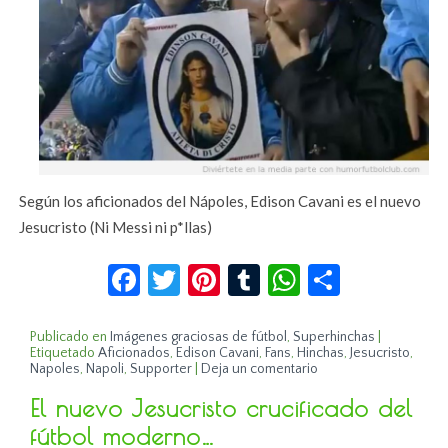
Según los aficionados del Nápoles, Edison Cavani es el nuevo
Jesucristo (Ni Messi ni p*llas)
Facebook
Twitter
Pinterest
Tumblr
WhatsApp
Compar
Publicado en
Imágenes graciosas de fútbol
,
Superhinchas
|
Etiquetado
Aficionados
,
Edison Cavani
,
Fans
,
Hinchas
,
Jesucristo
,
Napoles
,
Napoli
,
Supporter
|
Deja un comentario
El nuevo Jesucristo crucificado del
fútbol moderno…