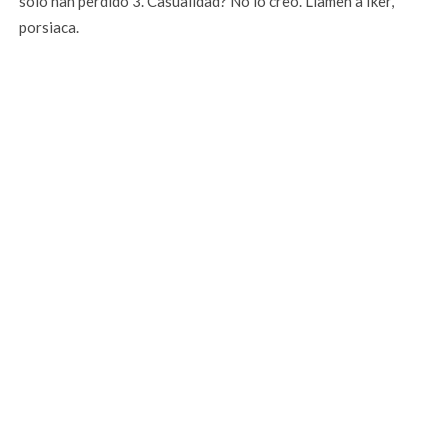
solo han perdido 3. Casualidad? No lo creo. Llamen a Iker,
porsiaca.