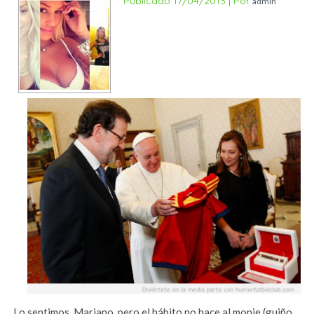
Publicado
17/04/2013
|
Por
admin
Lo sentimos, Mariano, pero el hábito no hace al monje (guiño,