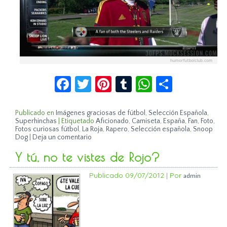
Facebook
Twitter
Pinterest
Tumblr
WhatsApp
Compar
Publicado en
Imágenes graciosas de fútbol
,
Selección Española
,
Superhinchas
|
Etiquetado
Aficionado
,
Camiseta
,
España
,
Fan
,
Foto
,
Fotos curiosas fútbol
,
La Roja
,
Rapero
,
Selección española
,
Snoop
Dog
|
Deja un comentario
Y tú, no te vistes de Rojo?
Publicado
09/07/2012
|
Por
admin