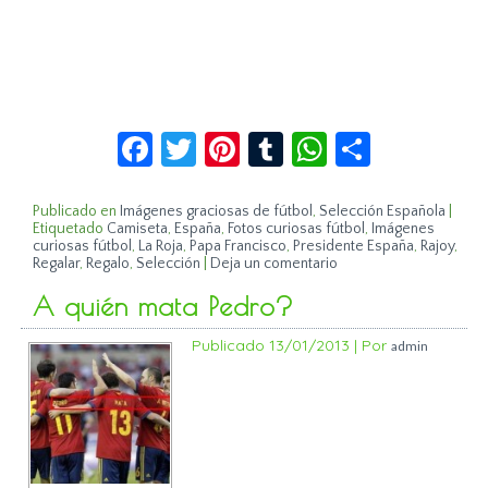
Facebook
Twitter
Pinterest
Tumblr
WhatsApp
Compar
Publicado en
Imágenes graciosas de fútbol
,
Selección Española
|
Etiquetado
Camiseta
,
España
,
Fotos curiosas fútbol
,
Imágenes
curiosas fútbol
,
La Roja
,
Papa Francisco
,
Presidente España
,
Rajoy
,
Regalar
,
Regalo
,
Selección
|
Deja un comentario
A quién mata Pedro?
Publicado
13/01/2013
|
Por
admin