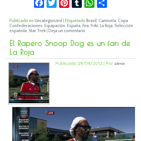
Facebook
Twitter
Pinterest
Tumblr
WhatsApp
Compar
Publicado en
Uncategorized
|
Etiquetado
Brasil
,
Camiseta
,
Copa
Confederaciones
,
Equipación
,
España
,
Fea
,
Friki
,
La Roja
,
Selección
española
,
Star Trek
|
Deja un comentario
El Rapero Snoop Dog es un fan de
La Roja
Publicado
29/09/2012
|
Por
admin