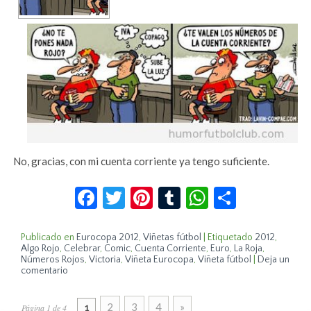
No, gracias, con mi cuenta corriente ya tengo suficiente.
Facebook
Twitter
Pinterest
Tumblr
WhatsApp
Compar
Publicado en
Eurocopa 2012
,
Viñetas fútbol
|
Etiquetado
2012
,
Algo Rojo
,
Celebrar
,
Comic
,
Cuenta Corriente
,
Euro
,
La Roja
,
Números Rojos
,
Victoria
,
Viñeta Eurocopa
,
Viñeta fútbol
|
Deja un
comentario
2
3
4
»
Página 1 de 4
1