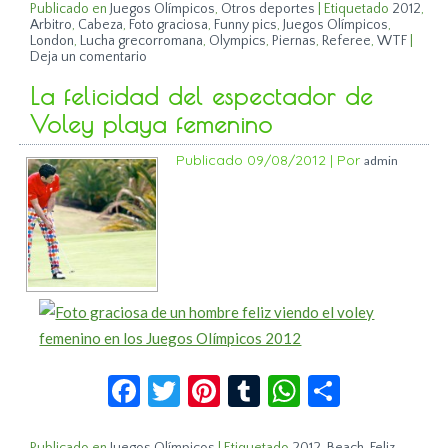
Publicado en
Juegos Olímpicos
,
Otros deportes
|
Etiquetado
2012
,
Arbitro
,
Cabeza
,
Foto graciosa
,
Funny pics
,
Juegos Olímpicos
,
London
,
Lucha grecorromana
,
Olympics
,
Piernas
,
Referee
,
WTF
|
Deja un comentario
La felicidad del espectador de
Voley playa femenino
Publicado
09/08/2012
|
Por
admin
Facebook
Twitter
Pinterest
Tumblr
WhatsApp
Compar
Publicado en
Juegos Olímpicos
|
Etiquetado
2012
,
Beach
,
Feliz
,