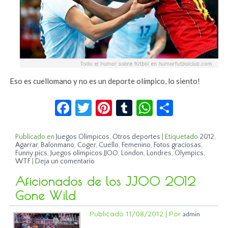
Eso es cuellomano y no es un deporte olímpico, lo siento!
Facebook
Twitter
Pinterest
Tumblr
WhatsApp
Compar
Publicado en
Juegos Olímpicos
,
Otros deportes
|
Etiquetado
2012
,
Agarrar
,
Balonmano
,
Coger
,
Cuello
,
Femenino
,
Fotos graciosas
,
Funny pics
,
Juegos olímpicos JJOO
,
London
,
Londres
,
Olympics
,
WTF
|
Deja un comentario
Aficionados de los JJOO 2012
Gone Wild
Publicado
11/08/2012
|
Por
admin