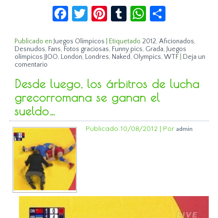
Facebook
Twitter
Pinterest
Tumblr
WhatsApp
Compar
Publicado en
Juegos Olímpicos
|
Etiquetado
2012
,
Aficionados
,
Desnudos
,
Fans
,
Fotos graciosas
,
Funny pics
,
Grada
,
Juegos
olímpicos JJOO
,
London
,
Londres
,
Naked
,
Olympics
,
WTF
|
Deja un
comentario
Desde luego, los árbitros de lucha
grecorromana se ganan el
sueldo…
Publicado
10/08/2012
|
Por
admin