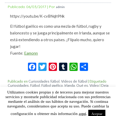
Publicado
06/03/2017
|
Por
admin
httpv://youtu.be/K-cvBNqh9Nk
El fútbol gaélico es como una mezla de fútbol, rugby y
baloncesto y se juega principalmente en Irlanda, aunque se
está extendiendo a otros países. ¡Flípalo mucho, quiero
jugar!
Fuente:
Eamonn
Facebook
Twitter
Pinterest
Tumblr
WhatsApp
Compar
Publicado en
Curiosidades fútbol
,
Vídeos de fútbol
|
Etiquetado
Curiosidades
,
Fútbol
,
Fútbol gaélico
,
Irlanda
,
Qué es
,
Video
|
Deja
un comentario
Utilizamos cookies propias y de terceros para mejorar nuestros
servicios y mostrarle publicidad relacionada con sus preferencias
mediante el análisis de sus hábitos de navegación. Si continua
Sobre Humor Fútbol Club | Aviso legal |
Contacto
navegando, consideramos que acepta su uso. Puede cambiar la
configuración u obtener más información
aquí
.
Aceptar
Humor Fútbol Club © 2015. Todos los derechos reservados