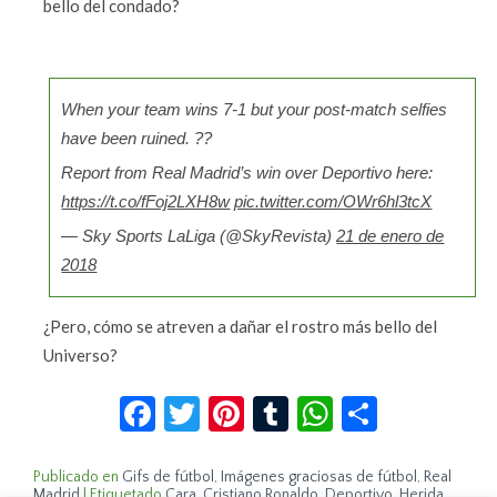
bello del condado?
When your team wins 7-1 but your post-match selfies
have been ruined. ??
Report from Real Madrid’s win over Deportivo here:
https://t.co/fFoj2LXH8w
pic.twitter.com/OWr6hl3tcX
— Sky Sports LaLiga (@SkyRevista)
21 de enero de
2018
¿Pero, cómo se atreven a dañar el rostro más bello del
Universo?
Facebook
Twitter
Pinterest
Tumblr
WhatsApp
Compar
Publicado en
Gifs de fútbol
,
Imágenes graciosas de fútbol
,
Real
Madrid
|
Etiquetado
Cara
,
Cristiano Ronaldo
,
Deportivo
,
Herida
,