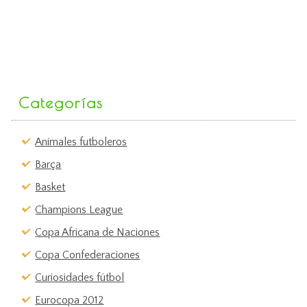
Categorías
Animales futboleros
Barça
Basket
Champions League
Copa Africana de Naciones
Copa Confederaciones
Curiosidades fútbol
Eurocopa 2012