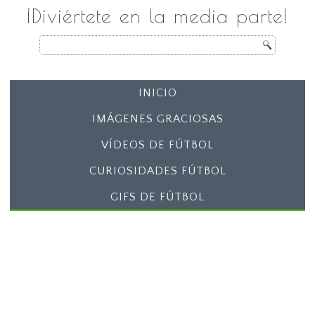
¡Diviértete en la media parte!
INICIO
IMÁGENES GRACIOSAS
VÍDEOS DE FÚTBOL
CURIOSIDADES FÚTBOL
GIFS DE FÚTBOL