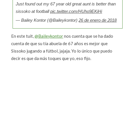
Just found out my 67 year old great aunt is better than
sissoko at football
pic.twitter.com/HUho9EKiHi
— Bailey Kontor (@Baileykontor)
26 de enero de 2018
En este tuit,
@Baileykontor
nos cuenta que se ha dado
cuenta de que su tía abuela de 67 años es mejor que
Sissoko jugando a fútbol, jajaja. Yo lo único que puedo
decir es que da más toques que yo, eso fijo.