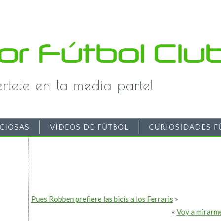
iértete en la media parte!
CIOSAS
VÍDEOS DE FÚTBOL
CURIOSIDADES F
Pues Robben prefiere las bicis a los Ferraris
»
«
Voy a mirarme