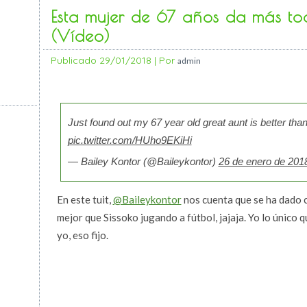
Esta mujer de 67 años da más toq
(Vídeo)
Publicado
29/01/2018
|
Por
admin
Just found out my 67 year old great aunt is better than
pic.twitter.com/HUho9EKiHi
— Bailey Kontor (@Baileykontor)
26 de enero de 201
En este tuit,
@Baileykontor
nos cuenta que se ha dado c
mejor que Sissoko jugando a fútbol, jajaja. Yo lo único
yo, eso fijo.