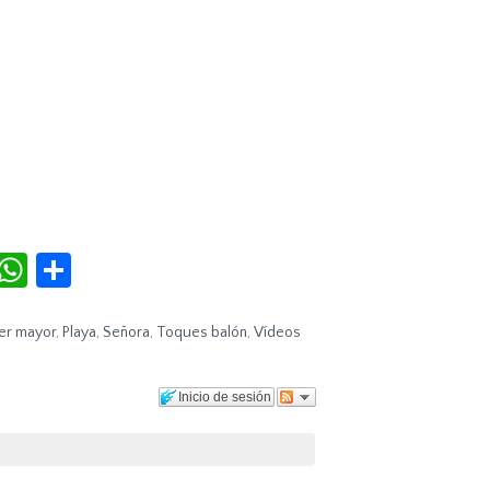
r
terest
Tumblr
WhatsApp
Compartir
er mayor
,
Playa
,
Señora
,
Toques balón
,
Vídeos
Inicio de sesión