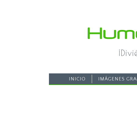
¡Div
INICIO
IMÁGENES GRA