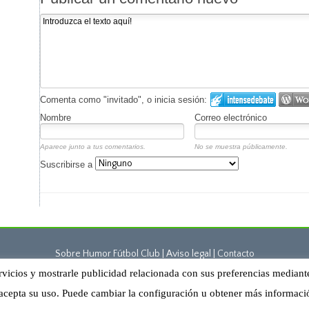
Comenta como "invitado", o inicia sesión:
Nombre
Correo electrónico
Aparece junto a tus comentarios.
No se muestra públicamente.
Suscribirse a
Sobre Humor Fútbol Club | Aviso legal |
Contacto
rvicios y mostrarle publicidad relacionada con sus preferencias mediant
Humor Fútbol Club © 2015. Todos los derechos reservados
acepta su uso. Puede cambiar la configuración u obtener más informac