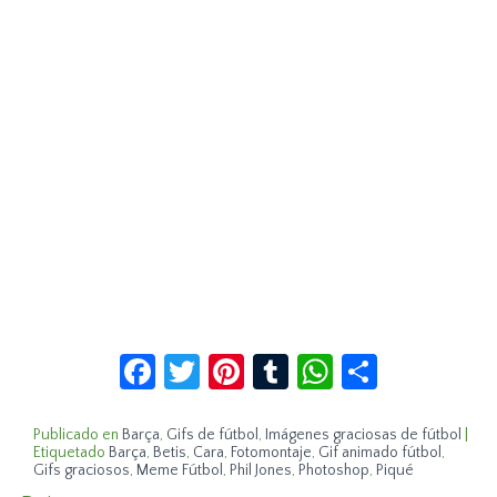
Facebook
Twitter
Pinterest
Tumblr
WhatsApp
Compar
Publicado en
Barça
,
Gifs de fútbol
,
Imágenes graciosas de fútbol
|
Etiquetado
Barça
,
Betis
,
Cara
,
Fotomontaje
,
Gif animado fútbol
,
Gifs graciosos
,
Meme Fútbol
,
Phil Jones
,
Photoshop
,
Piqué