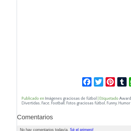
Facebook
Twitte
Pin
Publicado en
Imágenes graciosas de fútbol
|
Etiquetado
Award
Divertidas
,
Face
,
Football
,
Fotos graciosas fútbol
,
Funny
,
Humor 
Comentarios
No hay comentarios todavía.
Sé el primero!