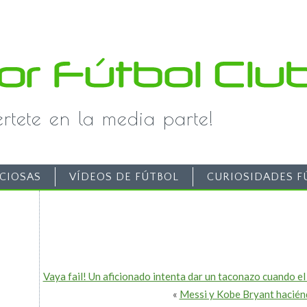
iértete en la media parte!
CIOSAS
VÍDEOS DE FÚTBOL
CURIOSIDADES F
Vaya fail! Un aficionado intenta dar un taconazo cuando el
«
Messi y Kobe Bryant haciénd