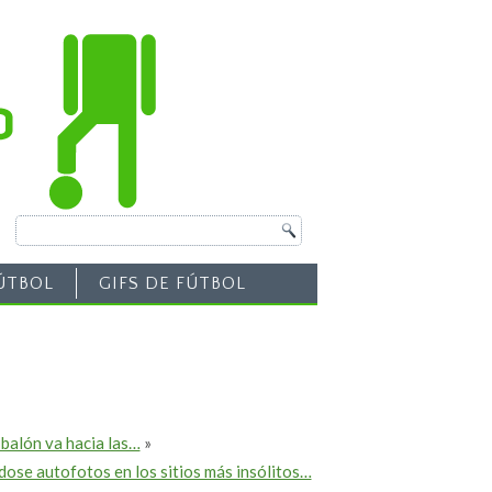
ÚTBOL
GIFS DE FÚTBOL
 balón va hacia las…
»
ose autofotos en los sitios más insólitos…