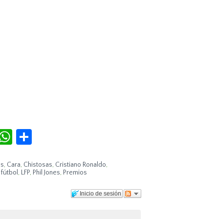
r
terest
Tumblr
WhatsApp
Compartir
s
,
Cara
,
Chistosas
,
Cristiano Ronaldo
,
fútbol
,
LFP
,
Phil Jones
,
Premios
Inicio de sesión