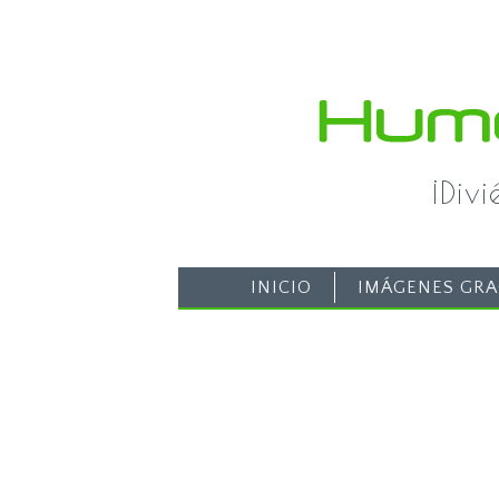
¡Div
INICIO
IMÁGENES GRA