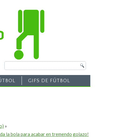
ÚTBOL
GIFS DE FÚTBOL
o)
»
 da la bola para acabar en tremendo golazo!