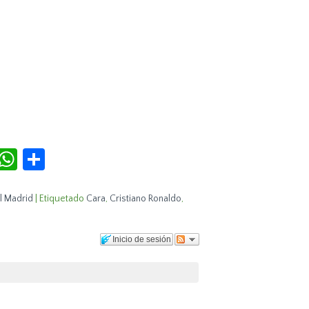
r
terest
Tumblr
WhatsApp
Compartir
l Madrid
|
Etiquetado
Cara
,
Cristiano Ronaldo
,
Inicio de sesión