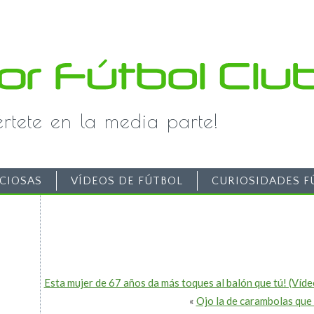
iértete en la media parte!
CIOSAS
VÍDEOS DE FÚTBOL
CURIOSIDADES F
Esta mujer de 67 años da más toques al balón que tú! (Víde
«
Ojo la de carambolas que