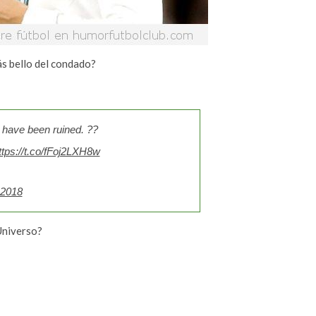
ás bello del condado?
 have been ruined. ??
ttps://t.co/fFoj2LXH8w
 2018
Universo?