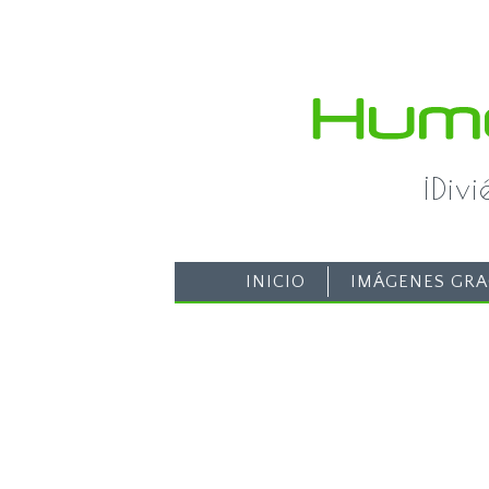
¡Div
INICIO
IMÁGENES GRA