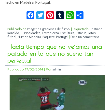
hecho en Madeira, Portugal.
Facebook
Twitter
Pinterest
Tumblr
WhatsApp
Compar
Publicado en
Imágenes graciosas de fútbol
|
Etiquetado
Cristiano
Ronaldo
,
Curiosidades
,
Entrepierna
,
Escultura
,
Estatua
,
Fotos
fútbol
,
Humor
,
Madeira
,
Paquete
,
Portugal
|
Deja un comentario
Hacía tiempo que no veíamos una
patada en lo que no suena tan
perfecta!
Publicado
17/02/2014
|
Por
admin