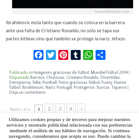
Ibrahimovic mola tanto que cuando se coloca en la barrera
ante una falta de Cristiano Ronaldo, no sólo se tapa sus
partes íntimas sino que también se protege la nariz. Jefazo.
Facebook
Twitter
Pinterest
Tumblr
WhatsApp
Compar
Publicado en
Imágenes graciosas de fútbol
,
Mundial Fútbol 2014
|
Etiquetado
Barrera
,
Chistosas
,
Cristiano Ronaldo
,
Divertidas
,
Entrepierna
,
Falta
,
Football
,
Fotos graciosas fútbol
,
Funny
,
Humor
fútbol
,
Ibrahimovic
,
Nariz
,
Portugal
,
Protegerse
,
Suecia
,
Taparse
|
Deja un comentario
2
3
4
»
Página 1 de 4
1
Utilizamos cookies propias y de terceros para mejorar nuestros
servicios y mostrarle publicidad relacionada con sus preferencias
mediante el análisis de sus hábitos de navegación. Si continua
Sobre Humor Fútbol Club | Aviso legal |
Contacto
navegando, consideramos que acepta su uso. Puede cambiar la