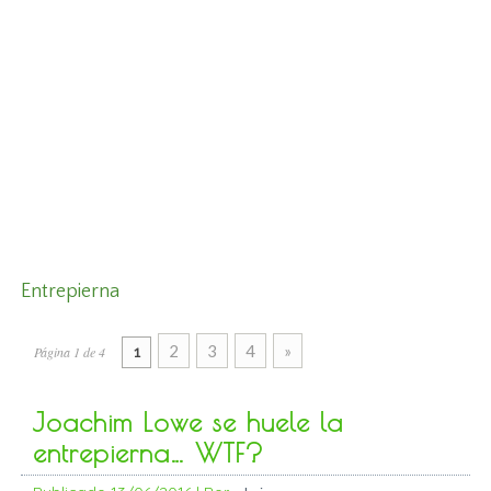
Entrepierna
2
3
4
»
Página 1 de 4
1
Joachim Lowe se huele la
entrepierna… WTF?