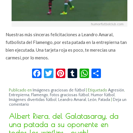
Nuestras más sinceras felicitaciones a Leandro Amaral,
futbolista del Flamengo, por esta patada en la entrepierna tan
bien ejecutada. Una tarjeta roja es poco, te merecías una
carmesí, por lo menos.
Facebook
Twitter
Pinterest
Tumblr
WhatsApp
Compar
Publicado en
Imágenes graciosas de fútbol
|
Etiquetado
Agresión
,
Entrepierna
,
Flamengo
,
Fotos graciosas fútbol
,
Humor fútbol
,
Imágenes divertidas fútbol
,
Leandro Amaral
,
León
,
Patada
|
Deja un
comentario
Albert Riera, del Galatasaray, da
una patada a su oponente en
todos los winflins… ouch!