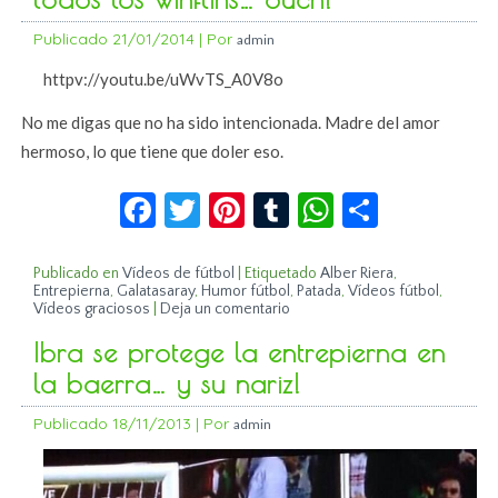
Publicado
21/01/2014
|
Por
admin
httpv://youtu.be/uWvTS_A0V8o
No me digas que no ha sido intencionada. Madre del amor
hermoso, lo que tiene que doler eso.
Facebook
Twitter
Pinterest
Tumblr
WhatsApp
Compar
Publicado en
Vídeos de fútbol
|
Etiquetado
Alber Riera
,
Entrepierna
,
Galatasaray
,
Humor fútbol
,
Patada
,
Vídeos fútbol
,
Vídeos graciosos
|
Deja un comentario
Ibra se protege la entrepierna en
la baerra… y su nariz!
Publicado
18/11/2013
|
Por
admin