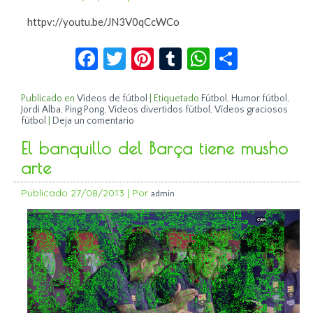
httpv://youtu.be/JN3V0qCcWCo
Facebook
Twitter
Pinterest
Tumblr
WhatsApp
Compar
Publicado en
Vídeos de fútbol
|
Etiquetado
Fútbol
,
Humor fútbol
,
Jordi Alba
,
Ping Pong
,
Vídeos divertidos fútbol
,
Vídeos graciosos
fútbol
|
Deja un comentario
El banquillo del Barça tiene musho
arte
Publicado
27/08/2013
|
Por
admin