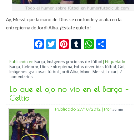
Ay, Messi, que la mano de Dios se confunde y acaba en la
entrepierna de Jordi Alba. ¡Estate quieto!
Facebook
Twitter
Pinterest
Tumblr
WhatsApp
Compar
Publicado en
Barça
,
Imágenes graciosas de fútbol
|
Etiquetado
Barça
,
Celebrar
,
Dios
,
Entrepierna
,
Fotos divertidas fútbol
,
Gol
,
Imágenes graciosas fútbol
,
Jordi Alba
,
Mano
,
Messi
,
Tocar
|
2
comentarios
Lo que el ojo no vio en el Barça –
Celtic
Publicado
27/10/2012
|
Por
admin