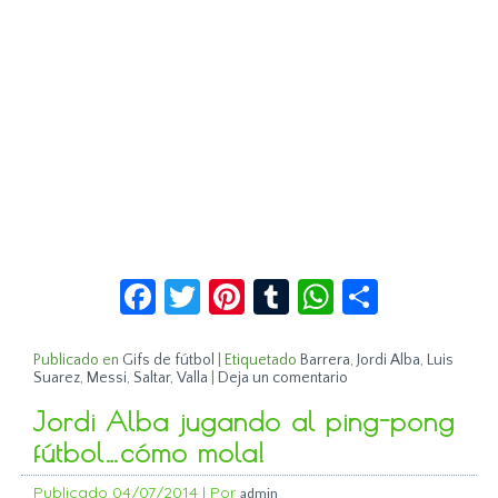
Facebook
Twitter
Pinterest
Tumblr
WhatsApp
Compar
Publicado en
Gifs de fútbol
|
Etiquetado
Barrera
,
Jordi Alba
,
Luis
Suarez
,
Messi
,
Saltar
,
Valla
|
Deja un comentario
Jordi Alba jugando al ping-pong
fútbol…cómo mola!
Publicado
04/07/2014
|
Por
admin