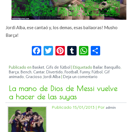
Jordi Alba, ese cantaó y, los demas, esas bailaoras! Musho
Barça!
Facebook
Twitter
Pinterest
Tumblr
WhatsApp
Compar
Publicado en
Basket
,
Gifs de fútbol
|
Etiquetado
Bailar
,
Banquillo
,
Barça
,
Bench
,
Cantar
,
Divertido
,
Football
,
Funny
,
Fútbol
,
Gif
animado
,
Gracioso
,
Jordi Alba
|
Deja un comentario
La mano de Dios de Messi vuelve
a hacer de las suyas
Publicado
15/01/2013
|
Por
admin