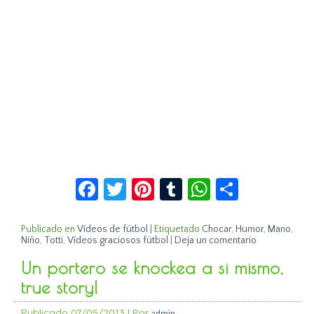
Facebook
Twitter
Pinterest
Tumblr
WhatsApp
Compar
Publicado en
Vídeos de fútbol
|
Etiquetado
Chocar
,
Humor
,
Mano
,
Niño
,
Totti
,
Vídeos graciosos fútbol
|
Deja un comentario
Un portero se knockea a si mismo,
true story!
Publicado
07/05/2013
|
Por
admin