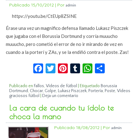
Publicado
15/10/2012
|
Por
admin
httpv://youtu.be/CtEUp8ZSINE
Érase una vez un magnifico defensa llamado Lukasz Piszczek
que jugaba con el Borussia Dortmund y corría muuucho
muuucho, pero cometió el error de no ir mirando de vez en
cuando a la porterí y ZAs, y se la endiñó contra el poste. Zas!
Facebook
Twitter
Pinterest
Tumblr
WhatsApp
Compar
Publicado en
Fallos
,
Vídeos de fútbol
|
Etiquetado
Borussia
Dortmund
,
Chocar
,
Golpe
,
Lukasz Piszczek
,
Portería
,
Poste
,
Vídeos
graciosos fútbol
|
Deja un comentario
La cara de cuando tu ídolo te
choca la mano
Publicado
18/08/2012
|
Por
admin