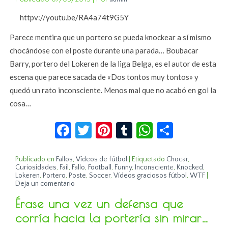
httpv://youtu.be/RA4a74t9G5Y
Parece mentira que un portero se pueda knockear a sí mismo
chocándose con el poste durante una parada… Boubacar
Barry, portero del Lokeren de la liga Belga, es el autor de esta
escena que parece sacada de «Dos tontos muy tontos» y
quedó un rato inconsciente. Menos mal que no acabó en gol la
cosa…
Facebook
Twitter
Pinterest
Tumblr
WhatsApp
Compar
Publicado en
Fallos
,
Vídeos de fútbol
|
Etiquetado
Chocar
,
Curiosidades
,
Fail
,
Fallo
,
Football
,
Funny
,
Inconsciente
,
Knocked
,
Lokeren
,
Portero
,
Poste
,
Soccer
,
Vídeos graciosos fútbol
,
WTF
|
Deja un comentario
Érase una vez un defensa que
corría hacia la portería sin mirar…