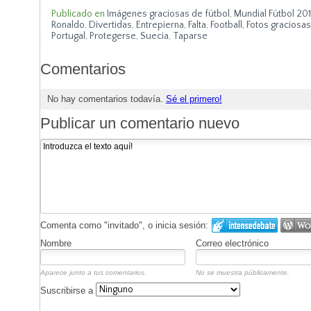
Publicado en
Imágenes graciosas de fútbol
,
Mundial Fútbol 20
Ronaldo
,
Divertidas
,
Entrepierna
,
Falta
,
Football
,
Fotos graciosas
Portugal
,
Protegerse
,
Suecia
,
Taparse
Comentarios
No hay comentarios todavía.
Sé el primero!
Publicar un comentario nuevo
Comenta como "invitado", o inicia sesión:
Nombre
Correo electrónico
Aparece junto a tus comentarios.
No se muestra públicamente.
Suscribirse a