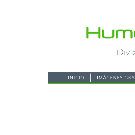
¡Div
INICIO
IMÁGENES GRA