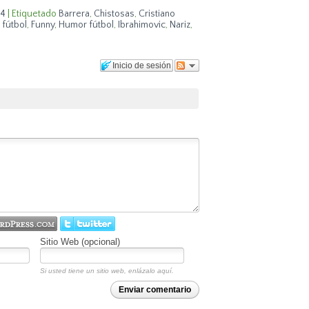
14
|
Etiquetado
Barrera
,
Chistosas
,
Cristiano
 fútbol
,
Funny
,
Humor fútbol
,
Ibrahimovic
,
Nariz
,
Inicio de sesión
Sitio Web (opcional)
Si usted tiene un sitio web, enlázalo aquí.
Enviar comentario