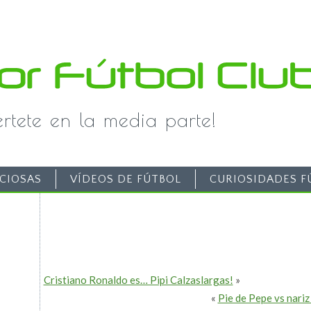
iértete en la media parte!
CIOSAS
VÍDEOS DE FÚTBOL
CURIOSIDADES F
Cristiano Ronaldo es… Pipi Calzaslargas!
»
«
Pie de Pepe vs nariz