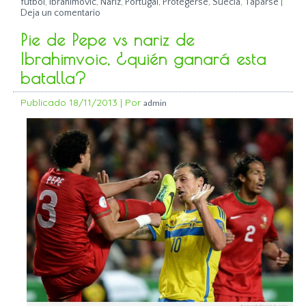
fútbol
,
Ibrahimovic
,
Nariz
,
Portugal
,
Protegerse
,
Suecia
,
Taparse
|
Deja un comentario
Pie de Pepe vs nariz de
Ibrahimvoic, ¿quién ganará esta
batalla?
Publicado
18/11/2013
|
Por
admin