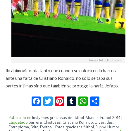
Ibrahimovic mola tanto que cuando se coloca en la barrera
ante una falta de Cristiano Ronaldo, no sólo se tapa sus
partes íntimas sino que también se protege la nariz. Jefazo.
Facebook
Twitter
Pinterest
Tumblr
WhatsApp
Compar
Publicado en
Imágenes graciosas de fútbol
,
Mundial Fútbol 2014
|
Etiquetado
Barrera
,
Chistosas
,
Cristiano Ronaldo
,
Divertidas
,
Entrepierna
,
Falta
,
Football
,
Fotos graciosas fútbol
,
Funny
,
Humor