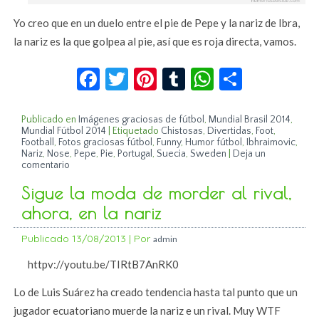
Yo creo que en un duelo entre el pie de Pepe y la nariz de Ibra,
la nariz es la que golpea al pie, así que es roja directa, vamos.
Facebook
Twitter
Pinterest
Tumblr
WhatsApp
Compar
Publicado en
Imágenes graciosas de fútbol
,
Mundial Brasil 2014
,
Mundial Fútbol 2014
|
Etiquetado
Chistosas
,
Divertidas
,
Foot
,
Football
,
Fotos graciosas fútbol
,
Funny
,
Humor fútbol
,
Ibhraimovic
,
Nariz
,
Nose
,
Pepe
,
Pie
,
Portugal
,
Suecia
,
Sweden
|
Deja un
comentario
Sigue la moda de morder al rival,
ahora, en la nariz
Publicado
13/08/2013
|
Por
admin
httpv://youtu.be/TIRtB7AnRK0
Lo de Luis Suárez ha creado tendencia hasta tal punto que un
jugador ecuatoriano muerde la nariz e un rival. Muy WTF