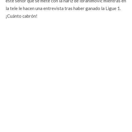
este señor que se mete con la nariz de Ibrahimovic mientras en
la tele le hacen una entrevista tras haber ganado la Ligue 1.
¡Cuánto cabrón!