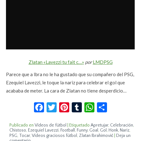
Zlatan «Lavezzi tu fait c…»
por
LMDPSG
Parece que a Ibra no le ha gustado que su compañero del PSG,
Ezequiel Lavezzi, le toque la nariz para celebrar el gol que
acababa de meter. La cara de Zlatan no tiene desperdicio…
Facebook
Twitter
Pinterest
Tumblr
WhatsApp
Compar
Publicado en
Vídeos de fútbol
|
Etiquetado
Apretujar
,
Celebración
,
Chistoso
,
Ezequiel Lavezzi
,
Football
,
Funny
,
Goal
,
Gol
,
Honk
,
Nariz
,
PSG
,
Tocar
,
Vídeos graciosos fútbol
,
Zlatan Ibrahimović
|
Deja un
comentario