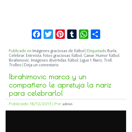
Facebook
Twitter
Pinterest
Tumblr
WhatsApp
Compar
Publicado en
Imágenes graciosas de fútbol
|
Etiquetado
Burla
,
Celebrar
,
Entreista
,
Fotos graciosas fútbol
,
Ganar
,
Humor fútbol
,
Ibrahimovic
,
Imágenes divertidas fútbol
,
Ligue 1
,
Nariz
,
Troll
,
Trolleo
|
Deja un comentario
Ibrahimovic marca y un
compañero le apretuja la nariz
para celebrarlo!
Publicado
18/12/2013
|
Por
admin