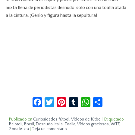
mixta llena de periodistas desnudo, solo con una toalla atada
a la cintura. ¡Genio y figura hasta la sepultura!
Facebook
Twitter
Pinterest
Tumblr
WhatsApp
Compar
Publicado en
Curiosidades fútbol
,
Vídeos de fútbol
|
Etiquetado
Baloteli
,
Brasil
,
Desnudo
,
Italia
,
Toalla
,
Vídeos graciosos
,
WTF
,
Zona Mixta
|
Deja un comentario