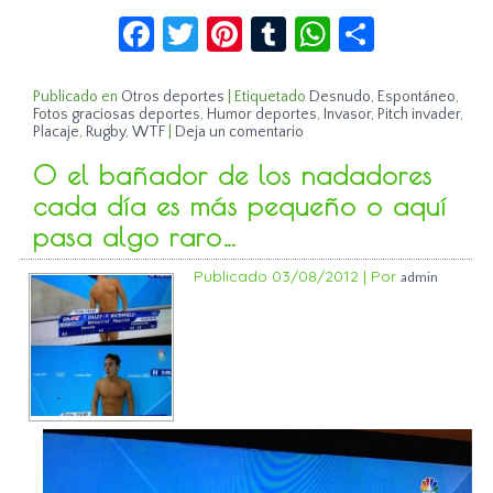
Facebook
Twitter
Pinterest
Tumblr
WhatsApp
Compar
Publicado en
Otros deportes
|
Etiquetado
Desnudo
,
Espontáneo
,
Fotos graciosas deportes
,
Humor deportes
,
Invasor
,
Pitch invader
,
Placaje
,
Rugby
,
WTF
|
Deja un comentario
O el bañador de los nadadores
cada día es más pequeño o aquí
pasa algo raro…
Publicado
03/08/2012
|
Por
admin