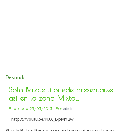
Desnudo
Solo Balotelli puede presentarse
así en la zona Mixta…
Publicado
25/03/2013
|
Por
admin
httpv://youtu.be/NJX_L-pMY2w
Sí, solo Balotelli es capaz y puede presentarse en la zona